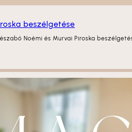
roska beszélgetése
szabó Noémi és Murvai Piroska beszélgetése