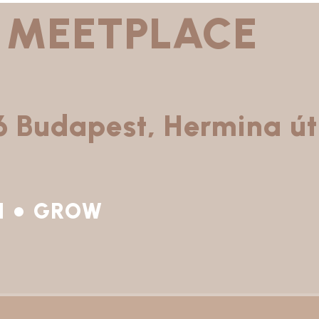
MEETPLACE
6 Budapest, Hermina út
N
GROW