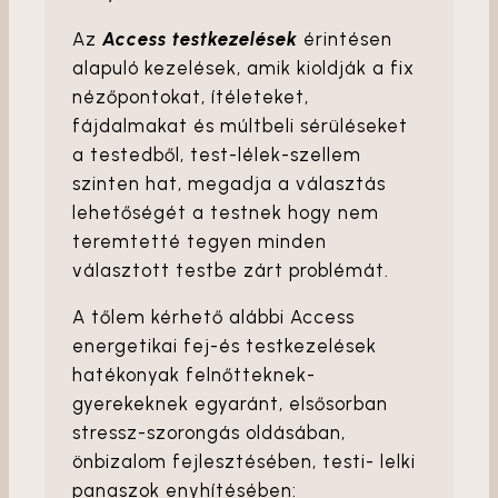
Az
Access testkezelések
érintésen
alapuló kezelések, amik kioldják a fix
nézőpontokat, ítéleteket,
fájdalmakat és múltbeli sérüléseket
a testedből, test-lélek-szellem
szinten hat, megadja a választás
lehetőségét a testnek hogy nem
teremtetté tegyen minden
választott testbe zárt problémát.
A tőlem kérhető alábbi Access
energetikai fej-és testkezelések
hatékonyak felnőtteknek-
gyerekeknek egyaránt, elsősorban
stressz-szorongás oldásában,
önbizalom fejlesztésében, testi- lelki
panaszok enyhítésében: