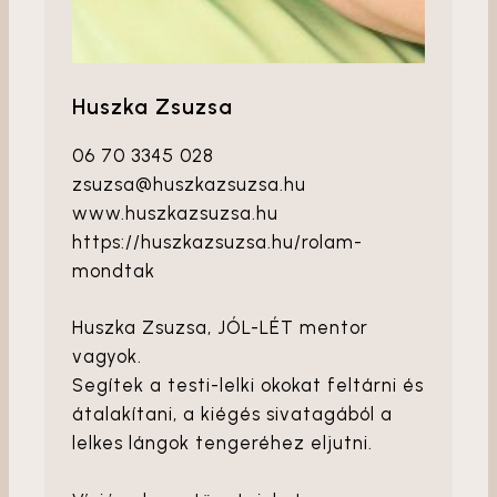
Huszka Zsuzsa
06 70 3345 028
zsuzsa@huszkazsuzsa.hu
www.huszkazsuzsa.hu
https://huszkazsuzsa.hu/rolam-
mondtak
Huszka Zsuzsa, JÓL-LÉT mentor
vagyok.
Segítek a testi-lelki okokat feltárni és
átalakítani, a kiégés sivatagából a
lelkes lángok tengeréhez eljutni.