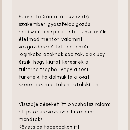
SzomatoDráma játékvezető
szakember, gyászfeldolgozás
módszertani specialista, funkcionális
életmód mentor, valamint
közgazdászból lett coachként
leginkább azoknak segítek, akik úgy
érzik, hogy kiutat keresnek a
túlterheltségből, vagy a testi
tüneteik, fájdalmuk lelki okát
szeretnék megtalálni, átalakítani.
Visszajelzéseket itt olvashatsz rólam:
https://huszkazsuzsa.hu/rolam-
mondtak/
Kövess be facebookon itt: