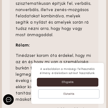
szisztematikusan építjük fel, verbális,
nonverbális, illetve zenés-mozgásos
feladatokat kombinálva, melyek
segítik a nyílást és amelyek során rá
tudsz nézni arra, hogy hogy vagy
most önmagaddal.
Rólam:
Tinédzser korom óta érdekel, hogy mi
az én és hogy mi van a személyiség
burkán túl. Utamon a
A weboldalon a minőségi felhasználói
élmény érdekében sütiket használunk.
legmeghatározóbb tanítási rendszer
évekig a buddhizmus volt, de már
Elfogadás
ekkor kialakult bennem, hogy egyik
tanítási rendszer nem zárja ki a
Elutasítás
másikat, köztük és-és kapcsolat van.