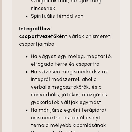
szolgálnak már, de újak még
nincsenek
Spirituális témád van
Integrálflow
csoportvezetőként
várlak önismereti
csoportjaimba,
Ha vágysz egy meleg, megtartó,
elfogadó térre és csoportra
Ha szívesen megismerkedsz az
integrál módszerrel, ahol a
verbális megosztókörök, és a
nonverbális, játékos, mozgásos
gyakorlatok váltják egymást
Ha már jársz egyéni terápiára/
önismeretre, és adnál esélyt
témáid mélyebb kibomlásának