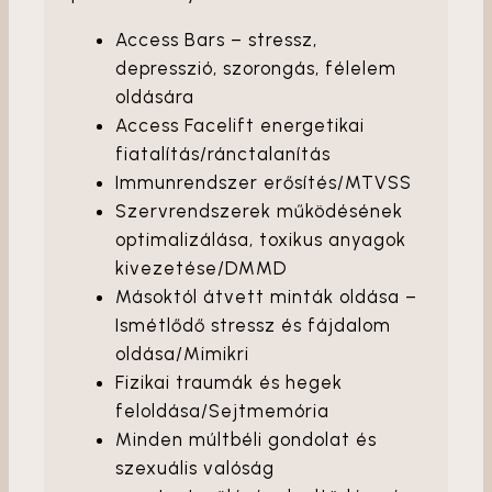
Access Bars – stressz,
depresszió, szorongás, félelem
oldására
Access Facelift energetikai
fiatalítás/ránctalanítás
Immunrendszer erősítés/MTVSS
Szervrendszerek működésének
optimalizálása, toxikus anyagok
kivezetése/DMMD
Másoktól átvett minták oldása –
Ismétlődő stressz és fájdalom
oldása/Mimikri
Fizikai traumák és hegek
feloldása/Sejtmemória
Minden múltbéli gondolat és
szexuális valóság