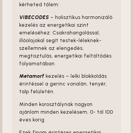
kérheted tőlem:
VIBECODES
– holisztikus harmonizáló
kezelés az energetikai szint
emeléséhez: Csakrahangolással,
illóolajokal segít testek-léleknek-
szellemnek az elengedés,
megtisztulás, energetikai feltöltődés
folyamatában.
Metamorf
kezelés – lelki blokkoldás
érintéssel a gerinc vonalán, tenyér,
talp felületén.
Minden korosztálynak nagyon
ajánlom minden kezelésem, 0- tól 100
éves korig
Ezek finom érintéses energetikai