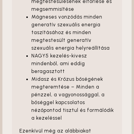
megtestesülésének eltörlése és
megsemmisítése
Mágneses vonzódás minden
generatív szexuális energia
taszításához és minden
megtestesült generatív
szexuális energia helyreállítása
NAGY5 kezelés-kivesz
mindenből, ami eddig
beragasztott
Midasz és Krőzus bőségének
megteremtése – Minden a
pénzzel, a vagyonossággal, a
bőséggel kapcsolatos
nézőpontod tisztul és formálódik
a kezeléssel
Ezenkívül még az alábbiakat