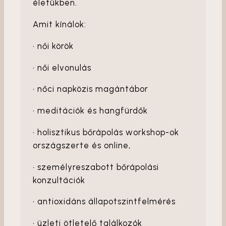
életükben.
Amit kínálok:
• női körök
• női elvonulás
• nőci napközis magántábor
• meditációk és hangfürdők
• holisztikus bőrápolás workshop-ok
országszerte és online,
• személyreszabott bőrápolási
konzultációk
• antioxidáns állapotszintfelmérés
• üzleti ötletelő találkozók