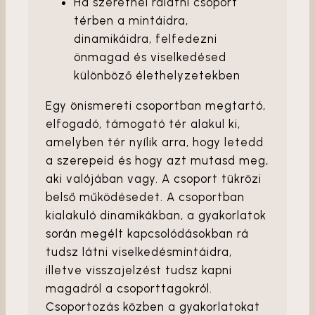
Ha szeretnél rálátni csoport
térben a mintáidra,
dinamikáidra, felfedezni
önmagad és viselkedésed
különböző élethelyzetekben
Egy önismereti csoportban megtartó,
elfogadó, támogató tér alakul ki,
amelyben tér nyílik arra, hogy letedd
a szerepeid és hogy azt mutasd meg,
aki valójában vagy. A csoport tükrözi
belső működésedet. A csoportban
kialakuló dinamikákban, a gyakorlatok
során megélt kapcsolódásokban rá
tudsz látni viselkedésmintáidra,
illetve visszajelzést tudsz kapni
magadról a csoporttagokról.
Csoportozás közben a gyakorlatokat