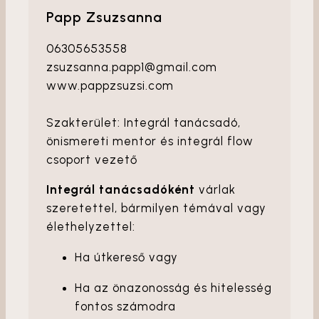
Papp Zsuzsanna
06305653558
zsuzsanna.papp1@gmail.com
www.pappzsuzsi.com
Szakterület: Integrál tanácsadó,
önismereti mentor és integrál flow
csoport vezető
Integrál tanácsadóként
várlak
szeretettel, bármilyen témával vagy
élethelyzettel:
Ha útkereső vagy
Ha az önazonosság és hitelesség
fontos számodra