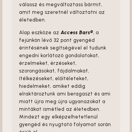
válassz és megváltoztass bármit,
amit meg szeretnél változtatni az
életedben.
Alap eszköze az
Access Bars®
, a
fejünkön lévő 32 pont gyengéd
érintésének segítségével el tudunk
engedni korlátozó gondolatokat,
érzelmeket, érzéseket,
szorongásokat, fájdalmakat,
ítélkezéseket, előítéleteket,
hiedelmeket, amiket eddig
elraktároztunk ami beragaszt és ami
miatt újra meg újra ugyanazokat a
mintákat ismétled az életedben.
Mindezt egy elképzelhetetlenül
gyengéd és nyugtató folyamat során
érjük el.