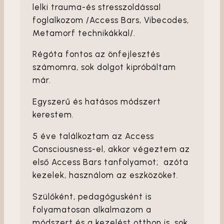
lelki trauma-és stresszoldással
foglalkozom /Access Bars, Vibecodes,
Metamorf technikákkal/.
Régóta fontos az önfejlesztés
számomra, sok dolgot kipróbáltam
már.
Egyszerű és hatásos módszert
kerestem.
5 éve találkoztam az Access
Consciousness-el, akkor végeztem az
első Access Bars tanfolyamot; azóta
kezelek, használom az eszközöket.
Szülőként, pedagógusként is
folyamatosan alkalmazom a
módszert és a kezelést otthon is, sok