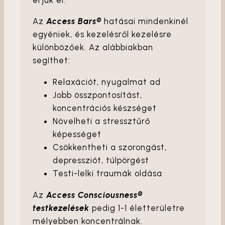
Az
Access Bars®
hatásai mindenkinél
egyéniek, és kezelésről kezelésre
különbözőek. Az alábbiakban
segíthet:
Relaxációt, nyugalmat ad
Jobb összpontosítást,
koncentrációs készséget
Növelheti a stressztűrő
képességet
Csökkentheti a szorongást,
depressziót, túlpörgést
Testi-lelki traumák oldása
Az
Access Consciousness®
testkezelések
pedig 1-1 életterületre
mélyebben koncentrálnak.