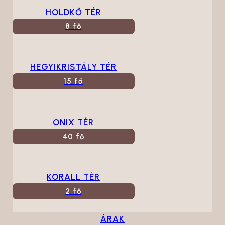
HOLDKŐ TÉR
8 fő
HEGYIKRISTÁLY TÉR
15 fő
ONIX TÉR
40 fő
KORALL TÉR
2 fő
ÁRAK