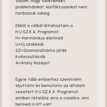
Vízióm, hogy tüneteinket,
problémáinkat, konfliktusainkat nem
hordozzuk sokáig.
Ebből a célból létrehoztam a
H.U.SZ.K.A. Programot:
H= Harmónikus életmód
U=Új szokások
SZ=SzomatoDráma játék
K=Konzultációk
A=Arany középút
Egyre több emberhez szeretném
eljuttatni és bemutatni az általam
vezetett H.U.SZ.K.A. Programot,
amiben rátalálsz arra a csodára, ami
benned is ott van!